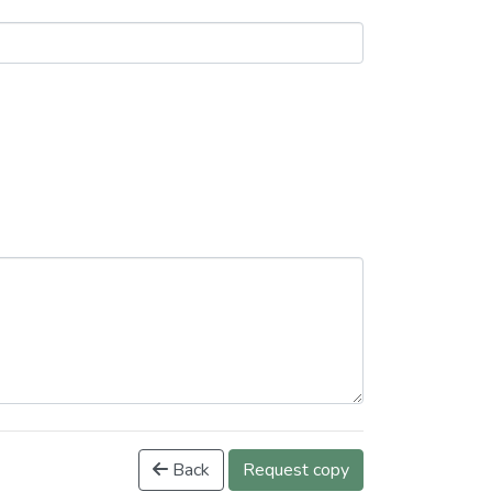
Back
Request copy