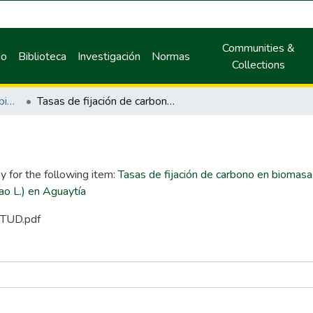
Communities &
io
Biblioteca
Investigación
Normas
Collections
Maestría en Gestión Ambiental
Tasas de fijación de carbono en biomasa total y valoración económica en sistemas de producción del cultivo de cacao (Theobroma cacao L.) en Aguaytía
y for the following item:
Tasas de fijación de carbono en biomasa
ao L.) en Aguaytía
ITUD.pdf