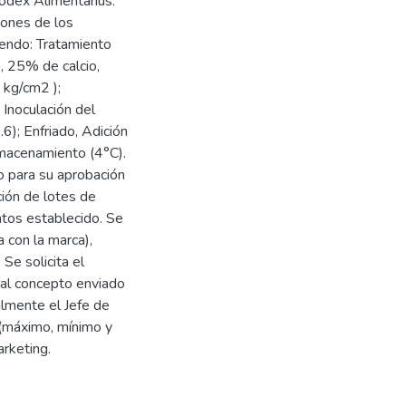
odex Alimentarius.
iones de los
iendo: Tratamiento
, 25% de calcio,
kg/cm2 );
 Inoculación del
6); Enfriado, Adición
lmacenamiento (4°C).
o para su aprobación
ción de lotes de
ntos establecido. Se
a con la marca),
 Se solicita el
 al concepto enviado
lmente el Jefe de
 (máximo, mínimo y
arketing.