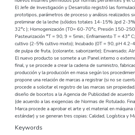
nuevos insumes permitidos por normas pertinentes y el C
El Jefe de Investigación y Desarrollo registró las formulac
prototipos, parámetros de proceso y análisis realizados s
preliminar de la leche (sólidos totales 14-15% ,lpd 2-3%
32°c ); Homogenización (T0= 60-70°c, Presión 150-250 
Pasteurización °T = 90, 9 = 5min.; Enfriamiento T = 43° C;
cultivo (2-5% cultivo mixto); Incubado (0T = 90, pH 4.2-4.
de pulpa de fruta, (colorante, saborizante); Envansado; A
El nuevo producto se somete a un Panel interno o extern
final, y se procede a crear la cadena de suministro, fabrica
producción y la producción en masa según los procedimie
propone una relación de marcas a registrar (si no se cuent
procede a solicitar el registro de las marcas sin propiedad.
diseño de bocetos a la Agencia de Publicidad de acuerdo
(de acuerdo a las exigencias de Normas de Rotulado. Fina
Marca procede a aprobar el arte y el material en máquina
estándar) y se generan tres copias: Calidad, Logística y M
Keywords