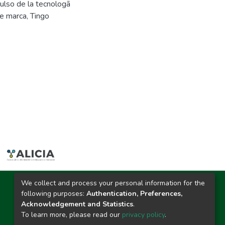
ulso de la tecnologã
e marca
,
Tingo
We collect and process your personal information for the
Ciudad Universitaria
following purposes:
Authentication, Preferences,
Carretera Central km. 1.21 Tingo María, Huánuco
Acknowledgement and Statistics
.
Datos del contacto
To learn more, please read our
privacy policy
.
(44)209020