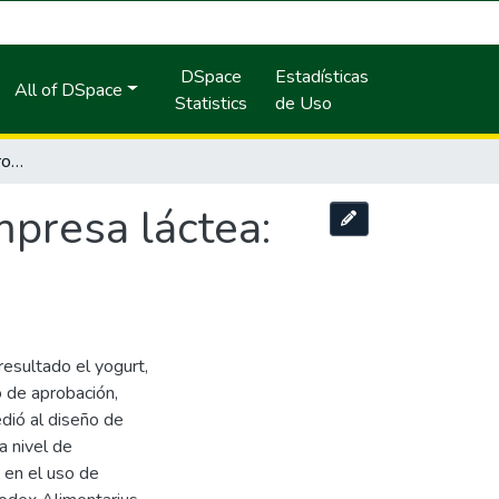
DSpace
Estadísticas
All of DSpace
Statistics
de Uso
Diseño y desarrollo de productos en una empresa láctea: caso yogurt.
mpresa láctea:
esultado el yogurt,
o de aprobación,
dió al diseño de
a nivel de
 en el uso de