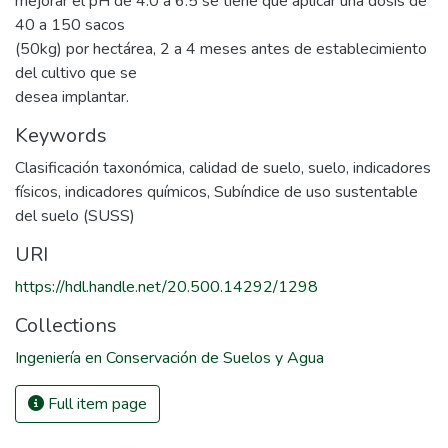
mejorar el pH de 4.0 a 6.5 se tiene que aplicar una dosis de
40 a 150 sacos
(50kg) por hectárea, 2 a 4 meses antes de establecimiento
del cultivo que se
desea implantar.
Keywords
Clasificación taxonómica
,
calidad de suelo
,
suelo
,
indicadores
físicos
,
indicadores químicos
,
Subíndice de uso sustentable
del suelo (SUSS)
URI
https://hdl.handle.net/20.500.14292/1298
Collections
Ingeniería en Conservación de Suelos y Agua
Full item page