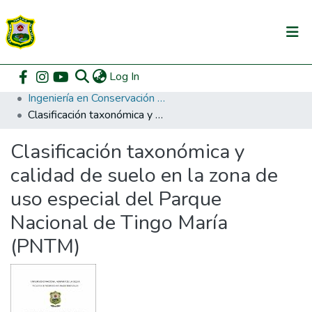
(current)
Log In
Communities & Collections
Home
Pregrado
Facultad de Recursos Naturales Renovables
Ingeniería en Conservación de Suelos y Agua
All of DSpace
Clasificación taxonómica y calidad de suelo en la zona de uso especial del Parque Nacional de Tingo María (PNTM)
DSpace Statistics
Clasificación taxonómica y
calidad de suelo en la zona de
uso especial del Parque
Nacional de Tingo María
(PNTM)