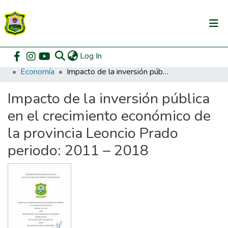
(current)
Log In
Communities & Collections
Home
Pregrado
Facultad de Ciencias Económicas y Administrativas
Economía
Impacto de la inversión pública en el crecimiento económico de la provincia Leoncio Prado periodo: 2011 – 2018
All of DSpace
Impacto de la inversión pública
DSpace Statistics
en el crecimiento económico de
la provincia Leoncio Prado
periodo: 2011 – 2018