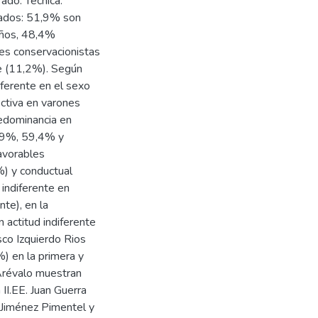
do. Técnica:
tados: 51,9% son
ños, 48,4%
es conservacionistas
e (11,2%). Según
iferente en el sexo
ctiva en varones
edominancia en
50,9%, 59,4% y
avorables
) y conductual
 indiferente en
te), en la
 actitud indiferente
sco Izquierdo Rios
%) en la primera y
Arévalo muestran
 II.EE. Juan Guerra
 Jiménez Pimentel y