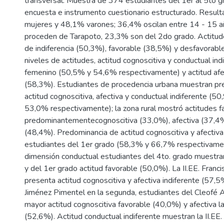
transversal. Muestra de 374 estudiantes del 1er al 5to gra
encuesta e instrumento cuestionario estructurado. Resul
mujeres y 48,1% varones; 36,4% oscilan entre 14 - 15 a
proceden de Tarapoto, 23,3% son del 2do grado. Actitud
de indiferencia (50,3%), favorable (38,5%) y desfavorabl
niveles de actitudes, actitud cognoscitiva y conductual ind
femenino (50,5% y 54,6% respectivamente) y actitud afe
(58,3%). Estudiantes de procedencia urbana muestran pr
actitud cognoscitiva, afectiva y conductual indiferente (
53,0% respectivamente); la zona rural mostró actitudes f
predominantementecognoscitiva (33,0%), afectiva (37,4%
(48,4%). Predominancia de actitud cognoscitiva y afectiva
estudiantes del 1er grado (58,3% y 66,7% respectivamen
dimensión conductual estudiantes del 4to. grado muestran
y del 1er grado actitud favorable (50,0%). La II.EE. Franci
presenta actitud cognoscitiva y afectiva indiferente (57,5
Jiménez Pimentel en la segunda, estudiantes del Cleofé 
mayor actitud cognoscitiva favorable (40,0%) y afectiva la
(52,6%). Actitud conductual indiferente muestran la II.EE.