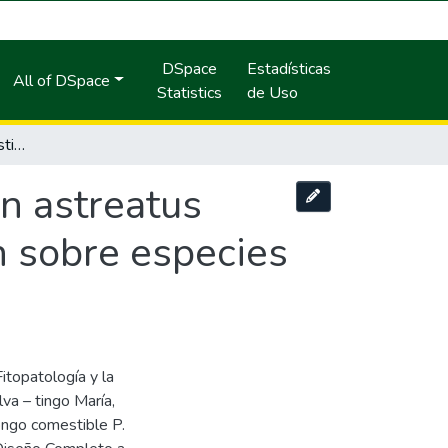
DSpace
Estadísticas
All of DSpace
Statistics
de Uso
Biología del hongo comestible pleurotus afin astreatus (Jacq. ex Fr) kumm y su posible propagación sobre especies forestales en Tingo María.
in astreatus
n sobre especies
itopatología y la
va – tingo María,
hongo comestible P.