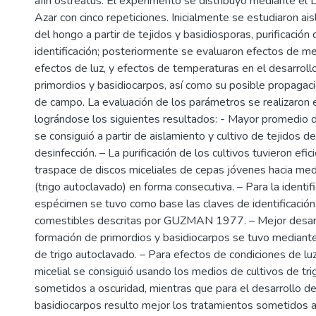
afín ostreatus. El experimento se distribuyó mediante el
Azar con cinco repeticiones. Inicialmente se estudiaron ais
del hongo a partir de tejidos y basidiosporas, purificación 
identificación; posteriormente se evaluaron efectos de me
efectos de luz, y efectos de temperaturas en el desarrollo
primordios y basidiocarpos, así como su posible propagac
de campo. La evaluación de los parámetros se realizaron e
lográndose los siguientes resultados: - Mayor promedio de
se consiguió a partir de aislamiento y cultivo de tejidos d
desinfección. – La purificación de los cultivos tuvieron efi
traspace de discos miceliales de cepas jóvenes hacia med
(trigo autoclavado) en forma consecutiva. – Para la identif
espécimen se tuvo como base las claves de identificació
comestibles descritas por GUZMAN 1977. – Mejor desarro
formación de primordios y basidiocarpos se tuvo mediante
de trigo autoclavado. – Para efectos de condiciones de lu
micelial se consiguió usando los medios de cultivos de tr
sometidos a oscuridad, mientras que para el desarrollo de
basidiocarpos resulto mejor los tratamientos sometidos a 