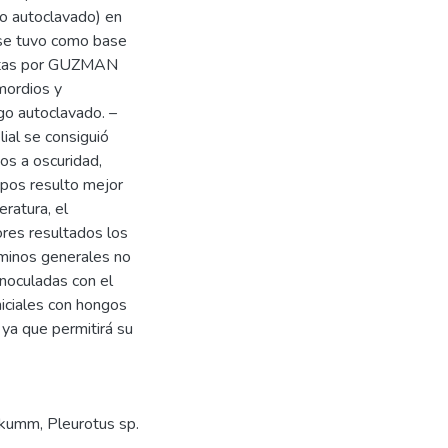
go autoclavado) en
n se tuvo como base
critas por GUZMAN
mordios y
go autoclavado. –
ial se consiguió
os a oscuridad,
rpos resulto mejor
ratura, el
ores resultados los
minos generales no
inoculadas con el
niciales con hongos
 ya que permitirá su
) kumm
,
Pleurotus sp.