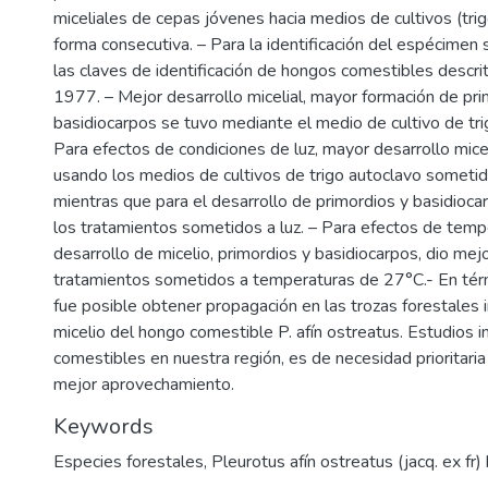
miceliales de cepas jóvenes hacia medios de cultivos (tri
forma consecutiva. – Para la identificación del espécime
las claves de identificación de hongos comestibles des
1977. – Mejor desarrollo micelial, mayor formación de pri
basidiocarpos se tuvo mediante el medio de cultivo de tri
Para efectos de condiciones de luz, mayor desarrollo micel
usando los medios de cultivos de trigo autoclavo sometid
mientras que para el desarrollo de primordios y basidioca
los tratamientos sometidos a luz. – Para efectos de tempe
desarrollo de micelio, primordios y basidiocarpos, dio mej
tratamientos sometidos a temperaturas de 27°C.- En tér
fue posible obtener propagación en las trozas forestales 
micelio del hongo comestible P. afín ostreatus. Estudios i
comestibles en nuestra región, es de necesidad prioritaria
mejor aprovechamiento.
Keywords
Especies forestales
,
Pleurotus afín ostreatus (jacq. ex fr