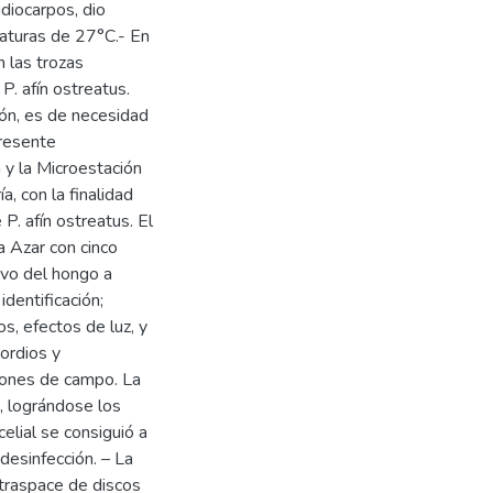
idiocarpos, dio
aturas de 27°C.- En
 las trozas
P. afín ostreatus.
ión, es de necesidad
presente
 y la Microestación
a, con la finalidad
P. afín ostreatus. El
 Azar con cinco
tivo del hongo a
identificación;
s, efectos de luz, y
ordios y
iones de campo. La
, lográndose los
elial se consiguió a
 desinfección. – La
l traspace de discos