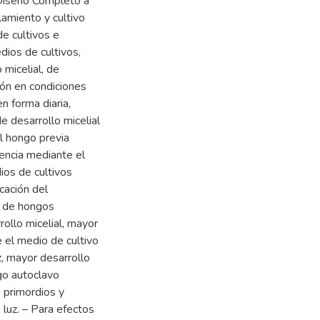
 Diseño Completo a
lamiento y cultivo
de cultivos e
dios de cultivos,
 micelial, de
ión en condiciones
n forma diaria,
 desarrollo micelial
el hongo previa
ciencia mediante el
ios de cultivos
icación del
n de hongos
llo micelial, mayor
 el medio de cultivo
z, mayor desarrollo
igo autoclavo
 primordios y
luz. – Para efectos