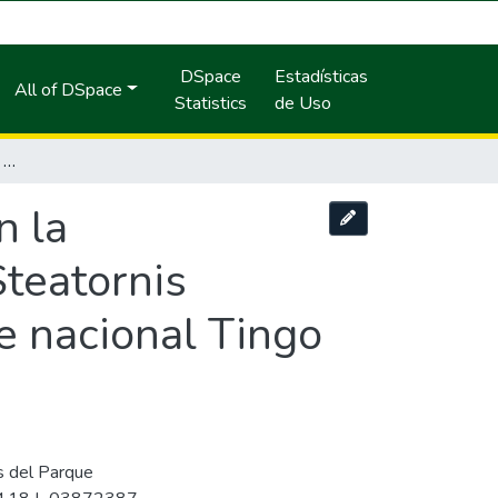
DSpace
Estadísticas
All of DSpace
Statistics
de Uso
Influencia de los factores meteorológicos en la alimentación y reproducción del guácharo Steatornis caripensis (Steatonitidae: aves) en el parque nacional Tingo María.
n la
Steatornis
ue nacional Tingo
s del Parque