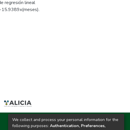
e regresión lineal
))-15.9389x(meses).
We collect and process your personal information for the
Ciudad Universitaria
following purposes:
Authentication, Preferences,