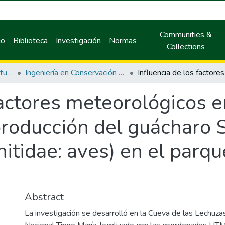
Communities &
io
Biblioteca
Investigación
Normas
Collections
Facultad de Recursos Naturales Renovables
Ingeniería en Conservación de Suelos y Agua
factores meteorológicos e
producción del guácharo 
nitidae: aves) en el parq
Abstract
La investigación se desarrolló en la Cueva de las Lechuza