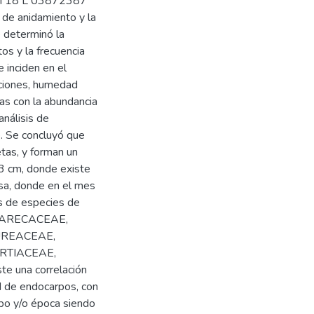
UTM 18 L 03872387
 de anidamiento y la
e determinó la
tos y la frecuencia
 inciden en el
taciones, humedad
as con la abundancia
nálisis de
e. Se concluyó que
etas, y forman un
3 cm, donde existe
masa, donde en el mes
s de especies de
, ARECACEAE,
UREACEAE,
RTIACEAE,
 una correlación
ad de endocarpos, con
po y/o época siendo