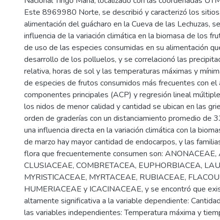
Nacional Tingo María, localizado con las coordenadas 
Este 8969980 Norte, se describió y caracterizó los sitios
alimentación del guácharo en la Cueva de las Lechuzas, s
influencia de la variación climática en la biomasa de los fru
de uso de las especies consumidas en su alimentación que
desarrollo de los polluelos, y se correlacionó las precipi
relativa, horas de sol y las temperaturas máximas y mínim
de especies de frutos consumidos más frecuentes con el a
componentes principales (ACP) y regresión lineal múltipl
los nidos de menor calidad y cantidad se ubican en las gri
orden de graderías con un distanciamiento promedio de 3
una influencia directa en la variación climática con la bio
de marzo hay mayor cantidad de endocarpos, y las familia
flora que frecuentemente consumen son: ANONACEAE
CLUSIACEAE, COMBRETACEA, EUPHORBIACEA, LA
MYRISTICACEAE, MYRTACEAE, RUBIACEAE, FLACOU
HUMERIACEAE y ICACINACEAE, y se encontró que existe
altamente significativa a la variable dependiente: Cantid
las variables independientes: Temperatura máxima y tiem