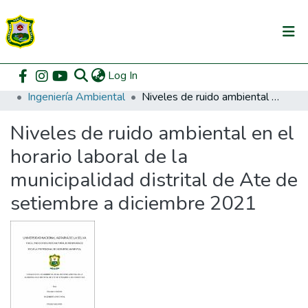
(current)
Log In
Communities & Collections
Home
Pregrado
Facultad de Recursos Naturales Renovables
Ingeniería Ambiental
Niveles de ruido ambiental en el horario laboral de la municipalidad distrital de Ate de setiembre a diciembre 2021
All of DSpace
Niveles de ruido ambiental en el
DSpace Statistics
horario laboral de la
municipalidad distrital de Ate de
setiembre a diciembre 2021