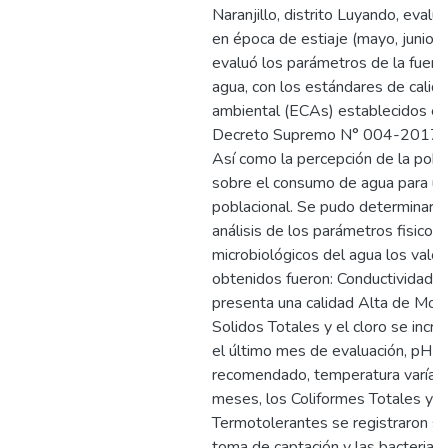
Naranjillo, distrito Luyando, evalu
en época de estiaje (mayo, junio y 
evaluó los parámetros de la fuent
agua, con los estándares de calid
ambiental (ECAs) establecidos en
Decreto Supremo N° 004-2017
Así como la percepción de la pobl
sobre el consumo de agua para u
poblacional. Se pudo determinar q
análisis de los parámetros fisicoq
microbiológicos del agua los valo
obtenidos fueron: Conductividad El
presenta una calidad Alta de Mon
Solidos Totales y el cloro se incr
el último mes de evaluación, pH
recomendado, temperatura varía s
meses, los Coliformes Totales y C
Termotolerantes se registraron so
toma de captación y las bacterias