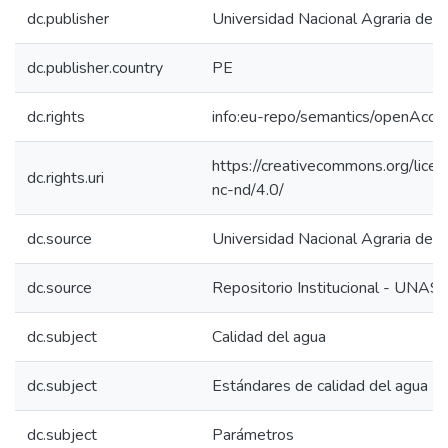
dc.publisher
Universidad Nacional Agraria de l
dc.publisher.country
PE
dc.rights
info:eu-repo/semantics/openAcce
https://creativecommons.org/lice
dc.rights.uri
nc-nd/4.0/
dc.source
Universidad Nacional Agraria de l
dc.source
Repositorio Institucional - UNAS
dc.subject
Calidad del agua
dc.subject
Estándares de calidad del agua
dc.subject
Parámetros