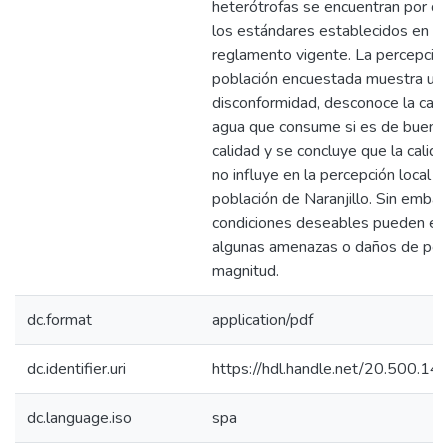
heterótrofas se encuentran por d
los estándares establecidos en el
reglamento vigente. La percepción
población encuestada muestra un
disconformidad, desconoce la cali
agua que consume si es de buena
calidad y se concluye que la calid
no influye en la percepción local d
población de Naranjillo. Sin embar
condiciones deseables pueden es
algunas amenazas o daños de po
magnitud.
dc.format
application/pdf
dc.identifier.uri
https://hdl.handle.net/20.500.1
dc.language.iso
spa