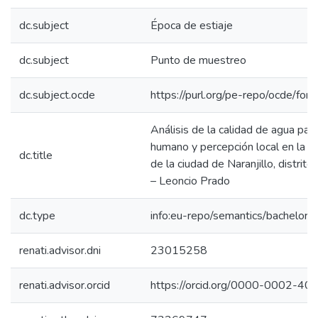
dc.subject
Época de estiaje
dc.subject
Punto de muestreo
dc.subject.ocde
https://purl.org/pe-repo/ocde/for
Análisis de la calidad de agua pa
humano y percepción local en la p
dc.title
de la ciudad de Naranjillo, distrit
– Leoncio Prado
dc.type
info:eu-repo/semantics/bachelorT
renati.advisor.dni
23015258
renati.advisor.orcid
https://orcid.org/0000-0002-4