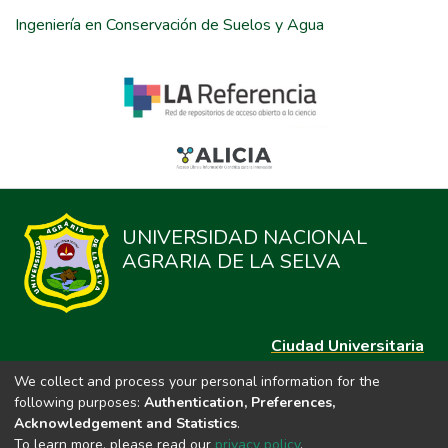
Ingeniería en Conservación de Suelos y Agua
UNIVERSIDAD NACIONAL
AGRARIA DE LA SELVA
Ciudad Universitaria
Carretera Central km. 1.21 Tingo María, Huánuco
We collect and process your personal information for the
Datos del contacto
following purposes:
Authentication, Preferences,
(44)209020
Acknowledgement and Statistics
.
repositorio@unas.edu.pe
To learn more, please read our
privacy policy
.