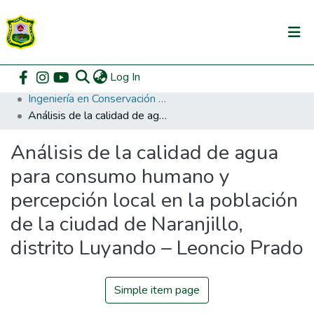
(current)
Log In
Communities & Collections
Home
Pregrado
Facultad de Recursos Naturales Renovables
Ingeniería en Conservación de Suelos y Agua
All of DSpace
Análisis de la calidad de agua para consumo humano y percepción local en la población de la ciudad de Naranjillo, distrito Luyando – Leoncio Prado
DSpace Statistics
Análisis de la calidad de agua
para consumo humano y
percepción local en la población
de la ciudad de Naranjillo,
distrito Luyando – Leoncio Prado
Simple item page