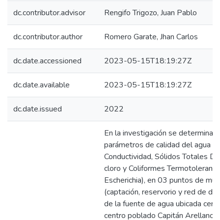
dc.contributor.advisor
Rengifo Trigozo, Juan Pablo
dc.contributor.author
Romero Garate, Jhan Carlos
dc.date.accessioned
2023-05-15T18:19:27Z
dc.date.available
2023-05-15T18:19:27Z
dc.date.issued
2022
En la investigación se determinaro
parámetros de calidad del agua (p
Conductividad, Sólidos Totales Dis
cloro y Coliformes Termotolerante
Escherichia), en 03 puntos de mu
(captación, reservorio y red de dist
de la fuente de agua ubicada cerc
centro poblado Capitán Arellano, 