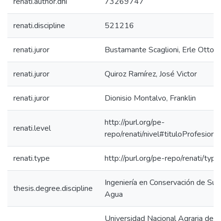
renati.author.dni
73269747
renati.discipline
521216
renati.juror
Bustamante Scaglioni, Erle Otto
renati.juror
Quiroz Ramírez, José Victor
renati.juror
Dionisio Montalvo, Franklin
http://purl.org/pe-
renati.level
repo/renati/nivel#tituloProfesional
renati.type
http://purl.org/pe-repo/renati/typ
Ingeniería en Conservación de Sue
thesis.degree.discipline
Agua
Universidad Nacional Agraria de la