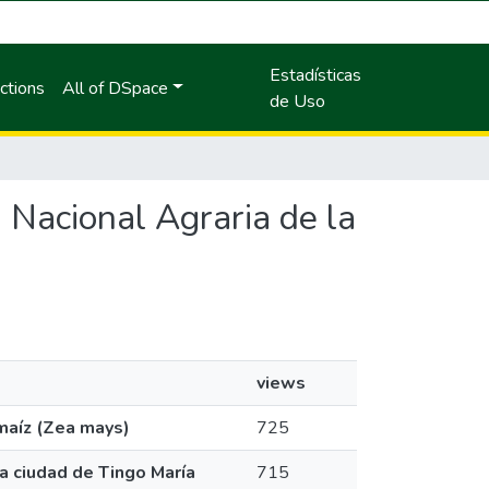
Estadísticas
ctions
All of DSpace
de Uso
d Nacional Agraria de la
views
maíz (Zea mays)
725
la ciudad de Tingo María
715