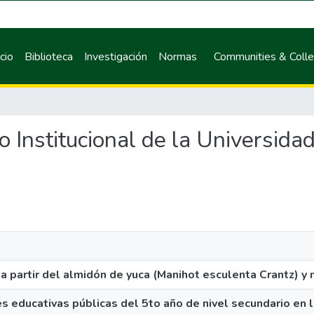
icio
Biblioteca
Investigación
Normas
Communities & Colle
io Institucional de la Universida
partir del almidón de yuca (Manihot esculenta Crantz) y 
nes educativas públicas del 5to año de nivel secundario en 