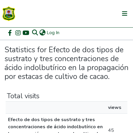
(current)
Log In
Communities & Collections
Home
Statistics
All of DSpace
Statistics for Efecto de dos tipos de
sustrato y tres concentraciones de
ácido indolbutírico en la propagación
por estacas de cultivo de cacao.
Total visits
views
Efecto de dos tipos de sustrato y tres
concentraciones de ácido indolbutírico en
45