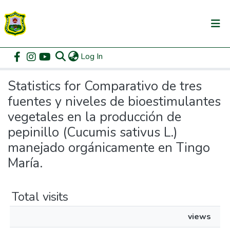
(current)
Log In
Communities & Collections
Home
Statistics
All of DSpace
Statistics for Comparativo de tres
fuentes y niveles de bioestimulantes
vegetales en la producción de
pepinillo (Cucumis sativus L.)
manejado orgánicamente en Tingo
María.
Total visits
views