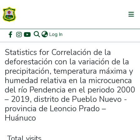
(current)
Log In
Communities & Collections
Home
Statistics
All of DSpace
Statistics for Correlación de la
deforestación con la variación de la
precipitación, temperatura máxima y
humedad relativa en la microcuenca
del río Pendencia en el periodo 2000
– 2019, distrito de Pueblo Nuevo -
provincia de Leoncio Prado –
Huánuco
Total visits