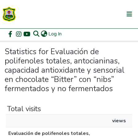
(current)
Log In
Communities & Collections
Home
Statistics
All of DSpace
Statistics for Evaluación de
polifenoles totales, antocianinas,
capacidad antioxidante y sensorial
en chocolate “Bitter” con “nibs”
fermentados y no fermentados
Total visits
views
Evaluación de polifenoles totales,