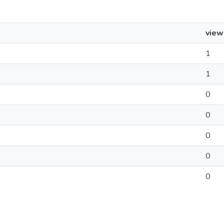
view
1
1
0
0
0
0
0