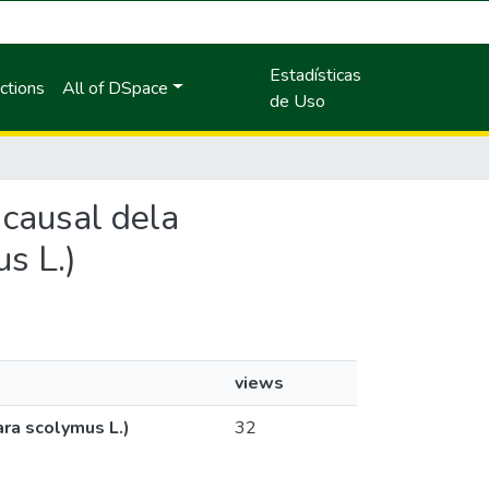
Estadísticas
ctions
All of DSpace
de Uso
e causal dela
s L.)
views
ara scolymus L.)
32