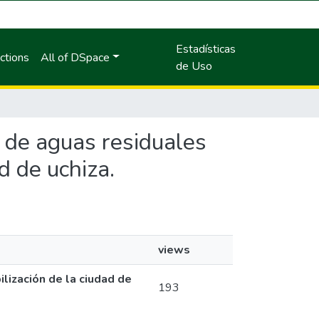
Estadísticas
ctions
All of DSpace
de Uso
to de aguas residuales
d de uchiza.
views
lización de la ciudad de
193