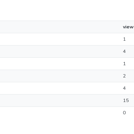
view
1
4
1
2
4
15
0