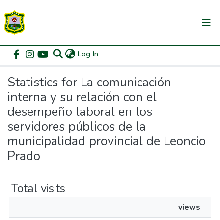
(current)
Log In
Communities & Collections
Home
Statistics
All of DSpace
Statistics for La comunicación
interna y su relación con el
desempeño laboral en los
servidores públicos de la
municipalidad provincial de Leoncio
Prado
Total visits
views