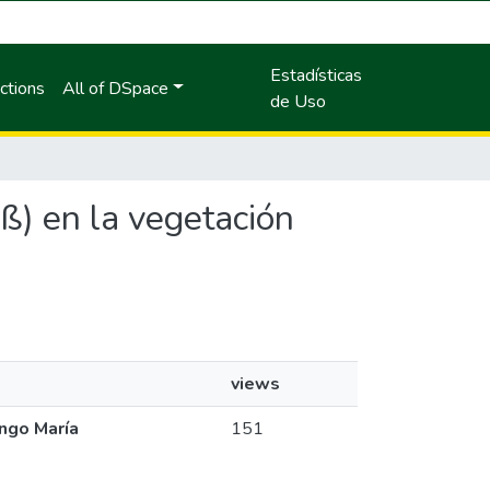
Estadísticas
ctions
All of DSpace
de Uso
 (ß) en la vegetación
views
ingo María
151