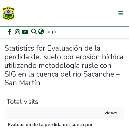
(current)
Log In
Communities & Collections
Home
Statistics
All of DSpace
Statistics for Evaluación de la
pérdida del suelo por erosión hídrica
utilizando metodología rusle con
SIG en la cuenca del río Sacanche –
San Martín
Total visits
views
Evaluación de la pérdida del suelo por