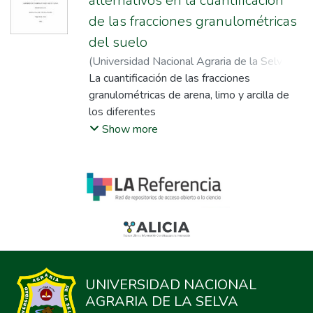
alternativos en la cuantificación
de las fracciones granulométricas
del suelo
(
Universidad Nacional Agraria de la Selva
,
2023
La cuantificación de las fracciones
)
Barraza Macuri, Priscila Yuszara
;
Lama Ismidio, Paul
granulométricas de arena, limo y arcilla de
;
Manrique de Lara
Suarez, Lucio
los diferentes
suelos de nuestro país son ampliamente
Show more
determinadas a través del método del
Hidrómetro de
Bouyoucos. Sin embargo, resultados
diferentes e imprecisos suelen ser
registrados. El objetivo
del trabajo fue evaluar la eficiencia de los
métodos de Hidrómetro de Bouyoucos con
el peso
de la arena (MHB-PA), método de la Pipeta
UNIVERSIDAD NACIONAL
de Robinson (MPR) y el método de la
AGRARIA DE LA SELVA