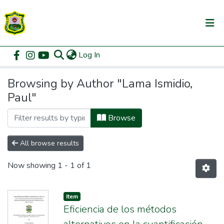
(current)
Log In
Communities & Collections
Home
Browse by Author
All of DSpace
Browsing by Author "Lama Ismidio,
Paul"
Browse
All browse results
Now showing
1 - 1 of 1
Item
Eficiencia de los métodos