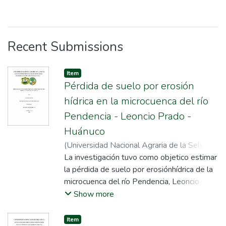
Recent Submissions
Item
Pérdida de suelo por erosión
hídrica en la microcuenca del río
Pendencia - Leoncio Prado -
Huánuco
(
Universidad Nacional Agraria de la Selva
,
2026
La investigación tuvo como objetico estimar
)
Blacido Dionicio, Mery Luz
;
Quiróz
Ramírez, José Victor
la pérdida de suelo por erosiónhídrica de la
microcuenca del río Pendencia, Leoncio
Prado, Huánuco que abarca11882.03
Show more
hectáreas, con altitud de 634 a 2315
msnm. Se realizó aplicando lametodología
Item