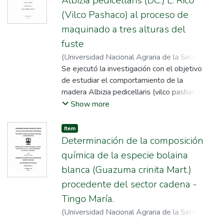
Albizia pedicellaris (DC.) L. Rico
(Vilco Pashaco) al proceso de
maquinado a tres alturas del
fuste
(
Universidad Nacional Agraria de la Selva
,
2022
Se ejecutó la investigación con el objetivo
)
Vásquez Guerrero, Paul Maycol
;
Ochoa Cuya, Ricardo
de estudiar el comportamiento de la
;
Gutierrez Collao, Jairo
Edson
madera Albizia pedicellaris (vilco pashaco) al
proceso de maquinado a tres alturas de
Show more
fuste en Tingo María; actividad realizada en
dos fases: fase de campo en el Bosque
Item
Reservado de la Universidad Nacional
Determinación de la composición
Agraria de la Selva (BRUNAS), fase de
química de la especie bolaina
transformación y de evaluación (Laboratorio
blanca (Guazuma crinita Mart.)
Taller de Aprovechamiento Forestal) de la
procedente del sector cadena -
Universidad Nacional Agraria de la Selva en
el distrito Rupa Rupa en la región Huánuco;
Tingo María.
se utilizó tres árboles con DAP ≥ 10 cm de
(
Universidad Nacional Agraria de la Selva
,