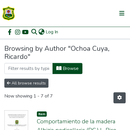
(current)
Log In
Communities & Collections
Home
Browse by Author
All of DSpace
Browsing by Author "Ochoa Cuya,
Ricardo"
Browse
All browse results
Now showing
1 - 7 of 7
Item
Comportamiento de la madera