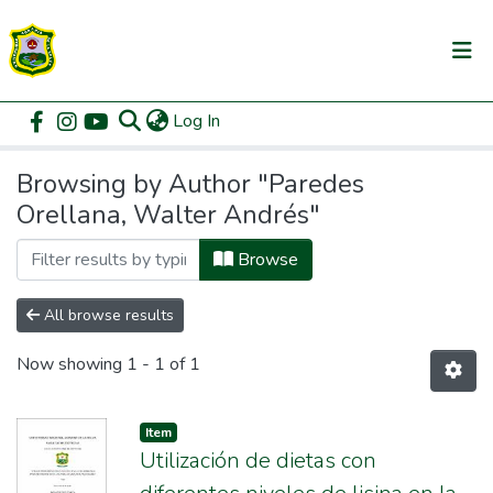
(current)
Log In
Communities & Collections
Home
Browse by Author
All of DSpace
Browsing by Author "Paredes
Orellana, Walter Andrés"
Browse
All browse results
Now showing
1 - 1 of 1
Item
Utilización de dietas con