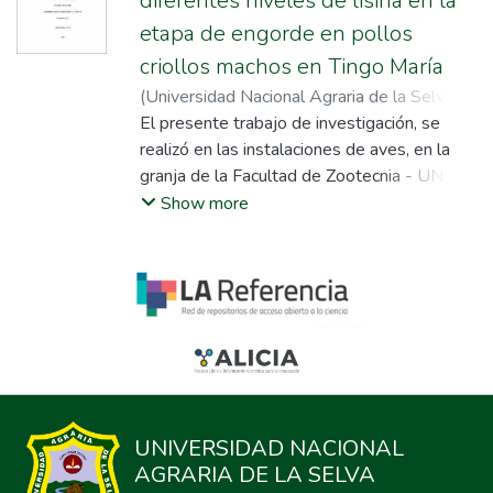
diferentes niveles de lisina en la
etapa de engorde en pollos
criollos machos en Tingo María
(
Universidad Nacional Agraria de la Selva
,
2024
El presente trabajo de investigación, se
)
Cambero Scherader, Gabriel Efrain
;
Saavedra Rodríguez, Hugo
realizó en las instalaciones de aves, en la
;
Paredes
Orellana, Walter Andrés
granja de la Facultad de Zootecnia - UNAS,
ubicada en la ciudad de Tingo María, en el
Show more
Distrito Rupa Rupa, Provincia Leoncio
Prado, Región Huánuco; con el objetivo
general de evaluar el comportamiento
bioeconómico y productivo en pollos criollos
machos, alimentados con niveles
diferenciados de lisina digestible (LD) en la
fase de acabado en Tingo María.Para dicha
investigación se utilizaron 100 pollos
criollos machos con 50 días edad teniendo
UNIVERSIDAD NACIONAL
un peso promedio de los pollos de 1617 ±
AGRARIA DE LA SELVA