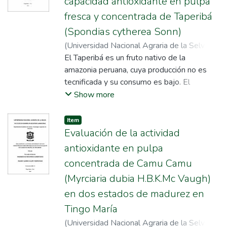
capacidad antioxidante en pulpa
fresca y concentrada de Taperibá
(Spondias cytherea Sonn)
(
Universidad Nacional Agraria de la Selva
,
2011
El Taperibá es un fruto nativo de la
)
García Villegas, Karen Liliana
;
Sandoval Chacón, Manuel
amazonia peruana, cuya producción no es
;
Vargas
Solórzano, Jhony
tecnificada y su consumo es bajo. El
propósito de esta investigación fue
Show more
cuantificar el ácido ascórbico y evaluar la
capacidad antioxidante en pulpa fresca y
Item
concentrada de Taperibá (spondias cytherea
Evaluación de la actividad
son). De los frutos maduros de Taperibá se
antioxidante en pulpa
obtuvo pulpa fresca y pulpa concentrada al
concentrada de Camu Camu
vacío hasta eliminar el 40% de agua, a una
(Myrciaria dubia H.B.K.Mc Vaugh)
temperatura de 50°C. El contenido de ácido
ascórbico fue determinado por el método
en dos estados de madurez en
de HPLC en fase reversa, los polifenoles
Tingo María
totales y la capacidad antioxidante por la
(
Universidad Nacional Agraria de la Selva
,