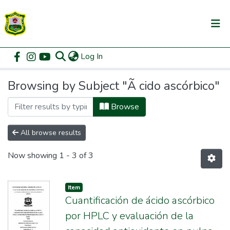
(current)
Log In
Communities & Collections
Home
Browse by Subject
All of DSpace
Browsing by Subject "Ã cido ascórbico"
Browse
All browse results
Now showing
1 - 3 of 3
Item
Cuantificación de ácido ascórbico
por HPLC y evaluación de la