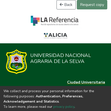
Back
Request copy
UNIVERSIDAD NACIONAL
AGRARIA DE LA SELVA
Ciudad Universitaria
Carretera Central km. 1.21 Tingo María, Huánuco
We collect and process your personal information for the
Datos del contacto
following purposes:
Authentication, Preferences,
(44)209020
Acknowledgement and Statistics
.
repositorio@unas.edu.pe
To learn more, please read our
privacy policy
.
https://portalweb.unas.edu.pe/