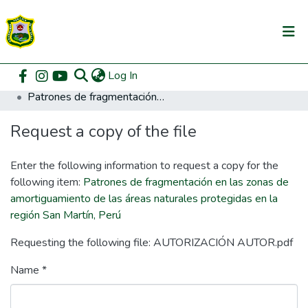
(current)
Log In
Communities & Collections
Home
Posgrado
Maestría en Gestión Ambiental
Patrones de fragmentación en las zonas de amortiguamiento de las áreas naturales protegidas en la región San Martín, Perú
All of DSpace
Request a copy of the file
DSpace Statistics
Enter the following information to request a copy for the
following item:
Patrones de fragmentación en las zonas de
amortiguamiento de las áreas naturales protegidas en la
región San Martín, Perú
Requesting the following file: AUTORIZACIÓN AUTOR.pdf
Name *