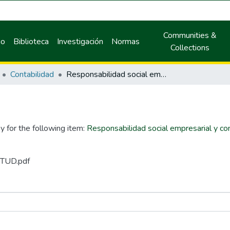
Communities &
io
Biblioteca
Investigación
Normas
Collections
Contabilidad
Responsabilidad social empresarial y competitividad en restaurantes de Tingo María, período 2019
y for the following item:
Responsabilidad social empresarial y co
ITUD.pdf