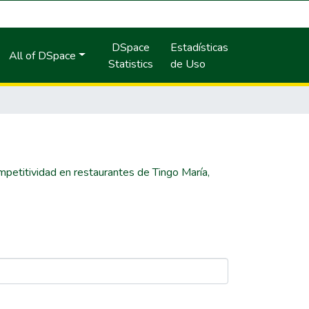
DSpace
Estadísticas
All of DSpace
Statistics
de Uso
mpetitividad en restaurantes de Tingo María,