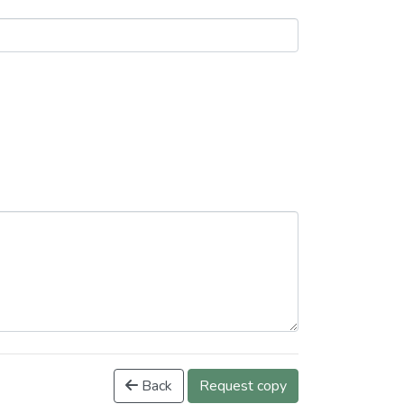
Back
Request copy