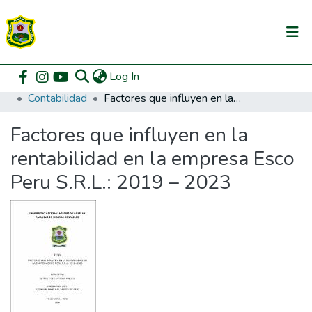
(current)
Log In
Communities & Collections
Home
Pregrado
Facultad de Contabilidad
Contabilidad
Factores que influyen en la rentabilidad en la empresa Esco Peru S.R.L.: 2019 – 2023
All of DSpace
Factores que influyen en la
DSpace Statistics
rentabilidad en la empresa Esco
Peru S.R.L.: 2019 – 2023