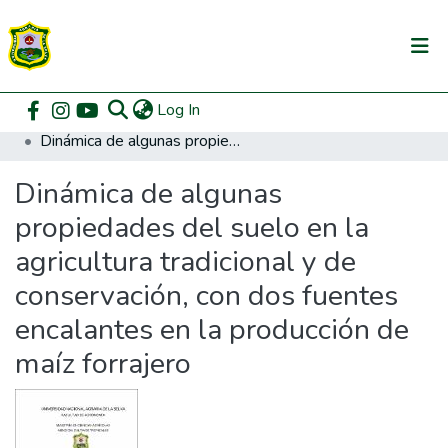
(current)
Log In
Communities & Collections
Home
Posgrado
Maestría en Cultivos Tropicales
Dinámica de algunas propiedades del suelo en la agricultura tradicional y de conservación, con dos fuentes encalantes en la producción de maíz forrajero
All of DSpace
Dinámica de algunas
DSpace Statistics
propiedades del suelo en la
agricultura tradicional y de
conservación, con dos fuentes
encalantes en la producción de
maíz forrajero