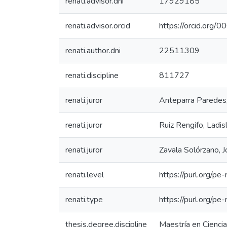
renati.advisor.dni
17929185
renati.advisor.orcid
https://orcid.or
renati.author.dni
22511309
renati.discipline
811727
renati.juror
Anteparra Paredes
renati.juror
Ruiz Rengifo, Ladis
renati.juror
Zavala Solórzano, 
renati.level
https://purl.org/pe
renati.type
https://purl.org/pe
thesis.degree.discipline
Maestría en Cienci