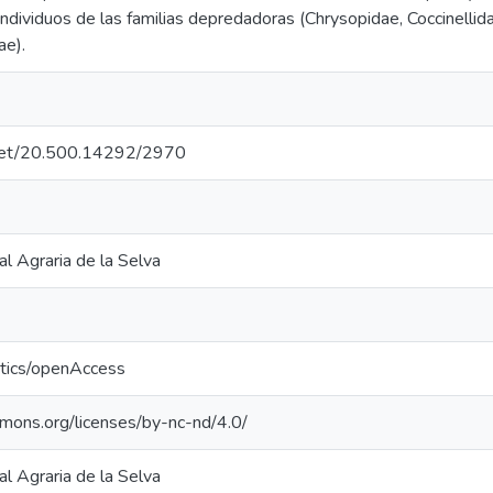
dividuos de las familias depredadoras (Chrysopidae, Coccinellid
ae).
e.net/20.500.14292/2970
l Agraria de la Selva
ntics/openAccess
mmons.org/licenses/by-nc-nd/4.0/
l Agraria de la Selva