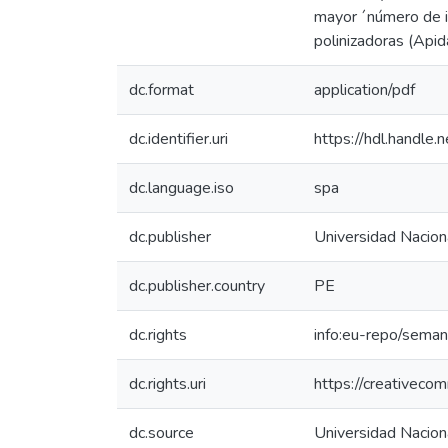
mayor ´número de in
polinizadoras (Apid
dc.format
application/pdf
dc.identifier.uri
https://hdl.handl
dc.language.iso
spa
dc.publisher
Universidad Naciona
dc.publisher.country
PE
dc.rights
info:eu-repo/sema
dc.rights.uri
https://creativeco
dc.source
Universidad Naciona