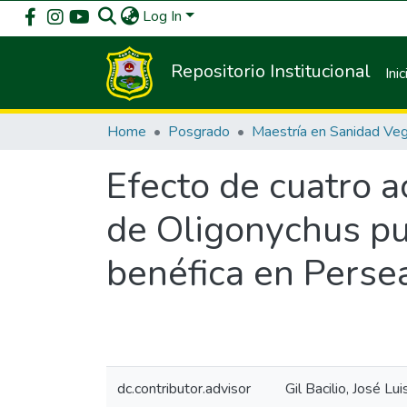
Log In
Repositorio Institucional
Inic
Home
Posgrado
Maestría en Sanidad Veg
Efecto de cuatro a
de Oligonychus pu
benéfica en Perse
dc.contributor.advisor
Gil Bacilio, José Lui