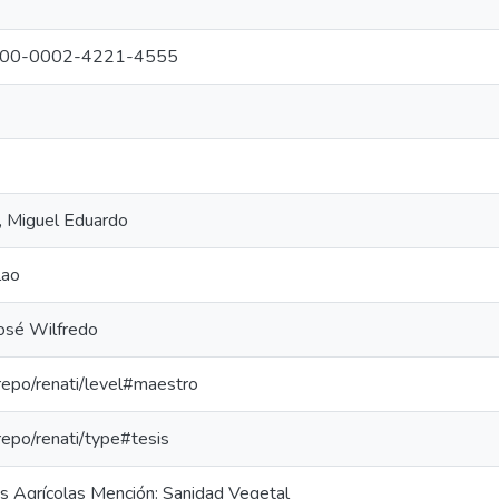
g/0000-0002-4221-4555
, Miguel Eduardo
lao
José Wilfredo
-repo/renati/level#maestro
-repo/renati/type#tesis
as Agrícolas Mención: Sanidad Vegetal