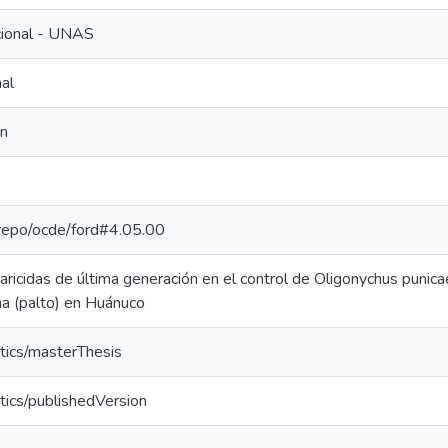
ucional - UNAS
al
ón
e-repo/ocde/ford#4.05.00
aricidas de última generación en el control de Oligonychus punic
a (palto) en Huánuco
tics/masterThesis
tics/publishedVersion