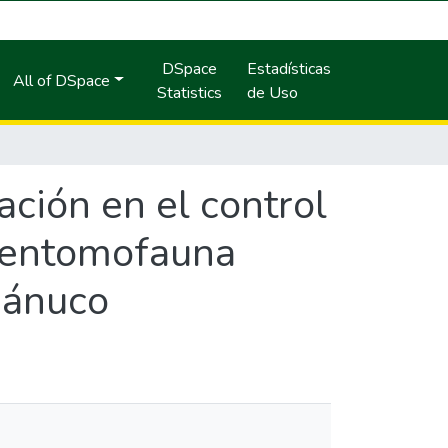
DSpace
Estadísticas
All of DSpace
Statistics
de Uso
ación en el control
a entomofauna
uánuco