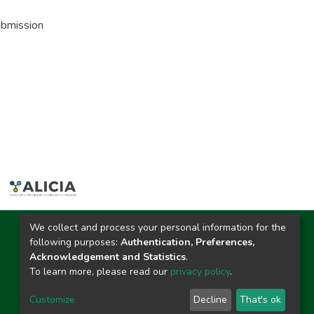
ubmission
We collect and process your personal information for the
Ciudad Universitaria
following purposes:
Authentication, Preferences,
Carretera Central km. 1.21 Tingo María, Huánuco
Acknowledgement and Statistics
.
Datos del contacto
To learn more, please read our
privacy policy
.
(44)209020
repositorio@unas.edu.pe
Customize
Decline
That's ok
https://portalweb.unas.edu.pe/