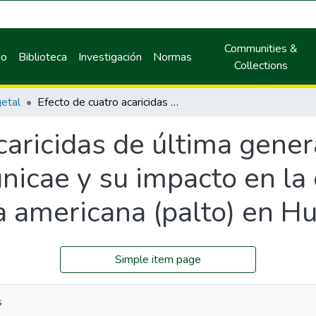
Communities &
io
Biblioteca
Investigación
Normas
Collections
etal
Efecto de cuatro acaricidas de última generación en el control de Oligonychus punicae y su impacto en la entomofauna benéfica en Persea americana (palto) en Huánuco
caricidas de última gener
nicae y su impacto en l
a americana (palto) en H
Simple item page
s