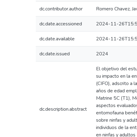
dc.contributor.author
Romero Chavez, Jav
dc.date.accessioned
2024-11-26T15:5
dc.date.available
2024-11-26T15:5
dc.date.issued
2024
El objetivo del est
su impacto en la en
(CIFO), adscrito a
años de edad empl
Matrine 5C (T1), Me
aspectos evaluados 
dc.description.abstract
entomofauna benéfic
sobre ninfas y adul
individuos de la en
en ninfas y adultos