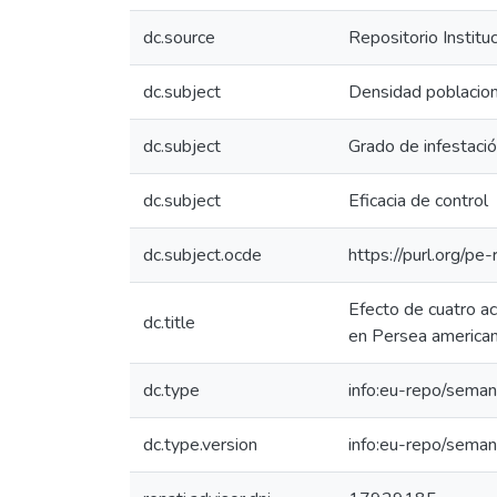
dc.source
Repositorio Instit
dc.subject
Densidad poblacion
dc.subject
Grado de infestaci
dc.subject
Eficacia de control
dc.subject.ocde
https://purl.org/p
Efecto de cuatro ac
dc.title
en Persea american
dc.type
info:eu-repo/seman
dc.type.version
info:eu-repo/seman