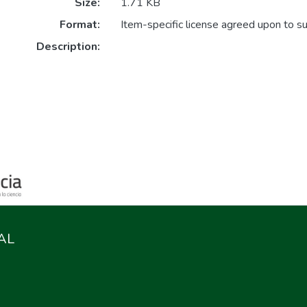
Size:
1.71 KB
Format:
Item-specific license agreed upon to s
Description:
AL