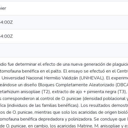
ier
4:00Z
4:00Z
udio fue determinar el efecto de una nueva generación de plaguici
tomofauna benéfica en el palto. El ensayo se efectuó en el Centro
 la Universidad Nacional Hermilio Valdizán (UNHEVAL). El experim
eándose un diseño Bloques Completamente Aleatorizado (DBCA),
tarhizium anisopliae (T2), extracto de ajo + pimienta negra (T3),
correspondieron al control de O. punicae (densidad poblacional y 
a (individuos de las familias benéficas). Los resultados demostra
tos de O. punicae, mientras que solo los acaricidas de origen bi
tomofauna benéfica depredadora y polinizadora. Se concluye que M
 de O. punicae, en cambio, los acaricidas Matrine, M. anisopliae y 