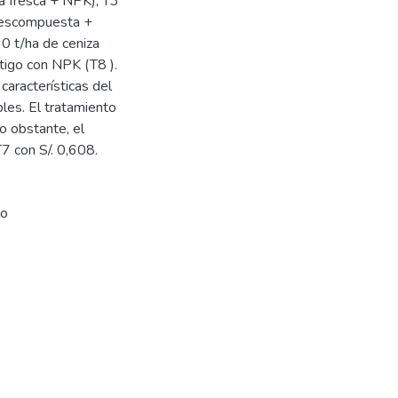
za fresca + NPK), T3
 descompuesta +
0 t/ha de ceniza
tigo con NPK (T8 ).
aracterísticas del
bles. El tratamiento
o obstante, el
T7 con S/. 0,608.
lo