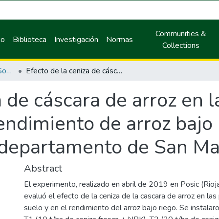
Communities &
io
Biblioteca
Investigación
Normas
Collections
Maestría en Agricultura Sostenible
Efecto de la ceniza de cáscara de arroz en las propiedades del suelo y en el rendimiento de arroz bajo riego en la provincia de rioja, departamento de San Martín
a de cáscara de arroz en 
rendimiento de arroz bajo 
, departamento de San Ma
Abstract
El experimento, realizado en abril de 2019 en Posic (Rioja
evaluó el efecto de la ceniza de la cascara de arroz en la
suelo y en el rendimiento del arroz bajo riego. Se instalar