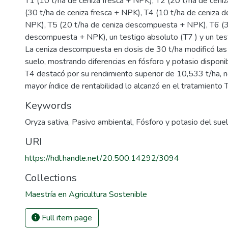
T1 (10 t/ha de ceniza fresca + NPK), T2 (20 t/ha de ceni
(30 t/ha de ceniza fresca + NPK), T4 (10 t/ha de ceniza
NPK), T5 (20 t/ha de ceniza descompuesta + NPK), T6 (3
descompuesta + NPK), un testigo absoluto (T7 ) y un tes
La ceniza descompuesta en dosis de 30 t/ha modificó las c
suelo, mostrando diferencias en fósforo y potasio disponi
T4 destacó por su rendimiento superior de 10,533 t/ha, n
mayor índice de rentabilidad lo alcanzó en el tratamiento 
Keywords
Oryza sativa
,
Pasivo ambiental
,
Fósforo y potasio del sue
URI
https://hdl.handle.net/20.500.14292/3094
Collections
Maestría en Agricultura Sostenible
Full item page