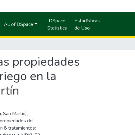
DSpace
Estadísticas
All of DSpace
Statistics
de Uso
las propiedades
riego en la
rtín
, San Martín),
s propiedades del
on 8 tratamientos: