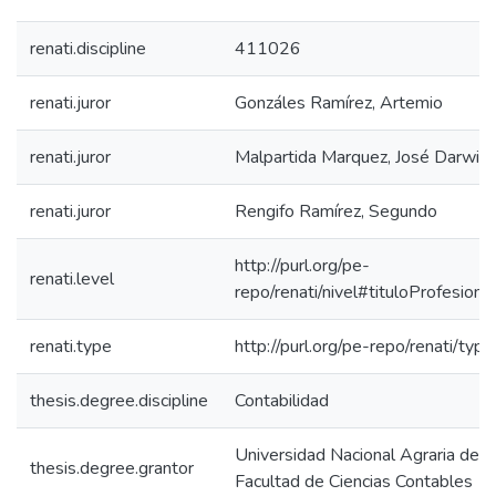
renati.discipline
411026
renati.juror
Gonzáles Ramírez, Artemio
renati.juror
Malpartida Marquez, José Darwin
renati.juror
Rengifo Ramírez, Segundo
http://purl.org/pe-
renati.level
repo/renati/nivel#tituloProfesional
renati.type
http://purl.org/pe-repo/renati/typ
thesis.degree.discipline
Contabilidad
Universidad Nacional Agraria de la
thesis.degree.grantor
Facultad de Ciencias Contables