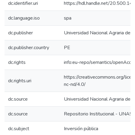
dc.identifier.uri
https://hdl.handle.net/20.500.1
dc.language.iso
spa
dc.publisher
Universidad Nacional Agraria de l
dc.publisher.country
PE
dc.rights
info:eu-repo/semantics/openAcce
https://creativecommons.org/lice
dc.rights.uri
nc-nd/4.0/
dc.source
Universidad Nacional Agraria de l
dc.source
Repositorio Institucional - UNAS
dc.subject
Inversión pública