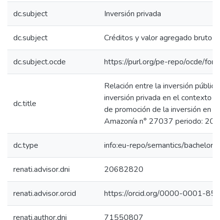
dc.subject
Inversión privada
dc.subject
Créditos y valor agregado bruto
dc.subject.ocde
https://purl.org/pe-repo/ocde/for
Relación entre la inversión pública 
inversión privada en el contexto de
dc.title
de promoción de la inversión en la
Amazonía n° 27037 periodo: 2
dc.type
info:eu-repo/semantics/bachelorT
renati.advisor.dni
20682820
renati.advisor.orcid
https://orcid.org/0000-0001-8
renati.author.dni
71550807