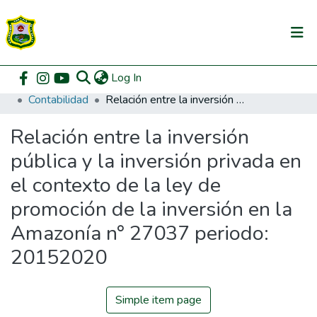
(current)
Log In
Communities & Collections
Home
Pregrado
Facultad de Contabilidad
Contabilidad
Relación entre la inversión pública y la inversión privada en el contexto de la ley de promoción de la inversión en la Amazonía n° 27037 periodo: 20152020
All of DSpace
Relación entre la inversión
DSpace Statistics
pública y la inversión privada en
el contexto de la ley de
promoción de la inversión en la
Amazonía n° 27037 periodo:
20152020
Simple item page