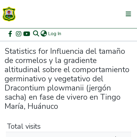
(current)
Log In
Communities & Collections
Home
Statistics
All of DSpace
Statistics for Influencia del tamaño
de cormelos y la gradiente
altitudinal sobre el comportamiento
germinativo y vegetativo del
Dracontium plowmanii (jergón
sacha) en fase de vivero en Tingo
María, Huánuco
Total visits