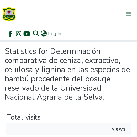
(current)
Log In
Communities & Collections
Home
Statistics
All of DSpace
Statistics for Determinación
comparativa de ceniza, extractivo,
celulosa y lignina en las especies de
bambú procedente del bosuqe
reservado de la Universidad
Nacional Agraria de la Selva.
Total visits
views