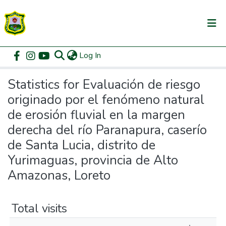
(current)
Log In
Communities & Collections
Home
Statistics
All of DSpace
Statistics for Evaluación de riesgo
originado por el fenómeno natural
de erosión fluvial en la margen
derecha del río Paranapura, caserío
de Santa Lucia, distrito de
Yurimaguas, provincia de Alto
Amazonas, Loreto
Total visits