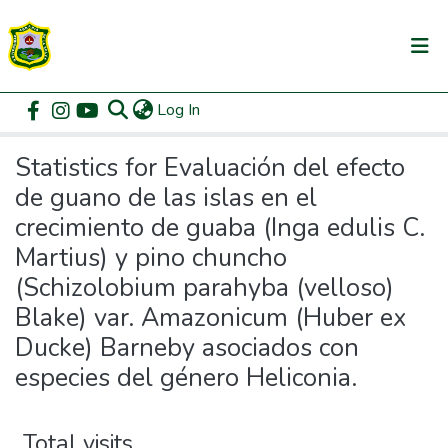
(current)
Log In
Communities & Collections
Home
Statistics
All of DSpace
Statistics for Evaluación del efecto
de guano de las islas en el
crecimiento de guaba (Inga edulis C.
Martius) y pino chuncho
(Schizolobium parahyba (velloso)
Blake) var. Amazonicum (Huber ex
Ducke) Barneby asociados con
especies del género Heliconia.
Total visits