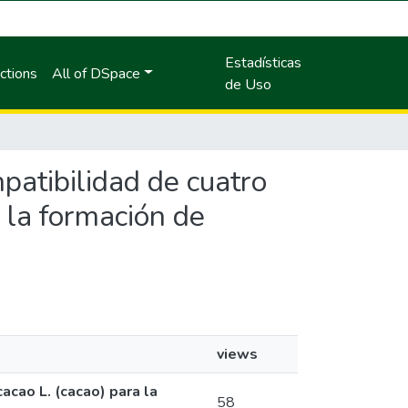
Estadísticas
ctions
All of DSpace
de Uso
mpatibilidad de cuatro
 la formación de
views
acao L. (cacao) para la
58