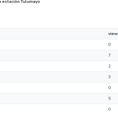
la estación Tulumayo
view
0
7
2
3
0
5
0