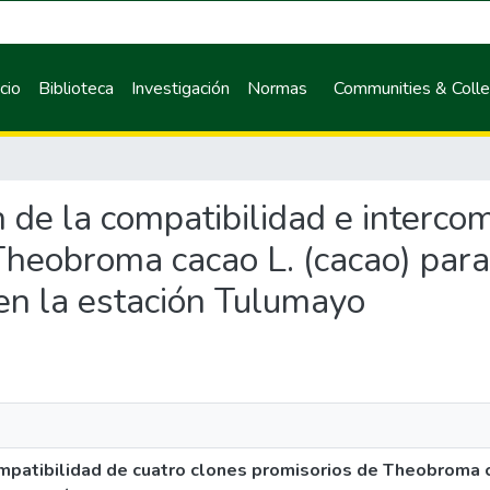
icio
Biblioteca
Investigación
Normas
Communities & Colle
n de la compatibilidad e interco
Theobroma cacao L. (cacao) para
 en la estación Tulumayo
ompatibilidad de cuatro clones promisorios de Theobroma c