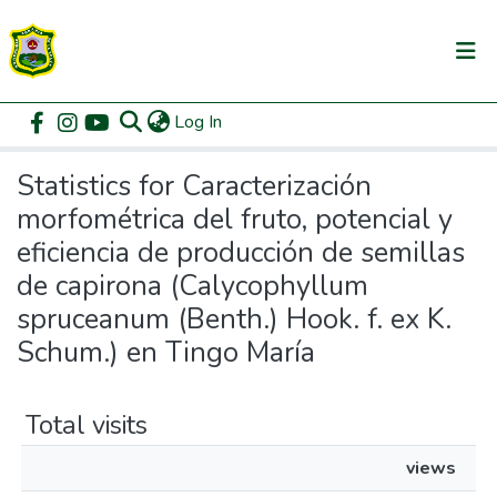
(current)
Log In
Communities & Collections
Home
Statistics
All of DSpace
Statistics for Caracterización
morfométrica del fruto, potencial y
eficiencia de producción de semillas
de capirona (Calycophyllum
spruceanum (Benth.) Hook. f. ex K.
Schum.) en Tingo María
Total visits
views