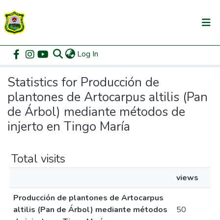
(current)
Log In
Communities & Collections
Home
Statistics
All of DSpace
Statistics for Producción de
plantones de Artocarpus altilis (Pan
de Árbol) mediante métodos de
injerto en Tingo María
Total visits
views
Producción de plantones de Artocarpus
altilis (Pan de Árbol) mediante métodos
50