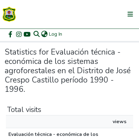
(current)
Log In
Communities & Collections
Home
Statistics
All of DSpace
Statistics for Evaluación técnica -
económica de los sistemas
agroforestales en el Distrito de José
Crespo Castillo período 1990 -
1996.
Total visits
views
Evaluación técnica - económica de los