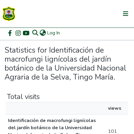
(current)
Log In
Communities & Collections
Home
Statistics
All of DSpace
Statistics for Identificación de
macrofungi lignícolas del jardín
botánico de la Universidad Nacional
Agraria de la Selva, Tingo María.
Total visits
views
Identificación de macrofungi lignícolas
del jardín botánico de la Universidad
101