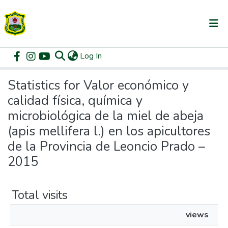
(current)
Log In
Communities & Collections
Home
Statistics
All of DSpace
Statistics for Valor económico y
calidad física, química y
microbiológica de la miel de abeja
(apis mellifera l.) en los apicultores
de la Provincia de Leoncio Prado –
2015
Total visits
views