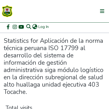
(current)
Log In
Communities & Collections
Home
Statistics
All of DSpace
Statistics for Aplicación de la norma
técnica peruana ISO 17799 al
desarrollo del sistema de
información de gestión
administrativa siga módulo logístico
en la dirección subregional de salud
alto huallaga unidad ejecutiva 403
Tocache.
Total visits