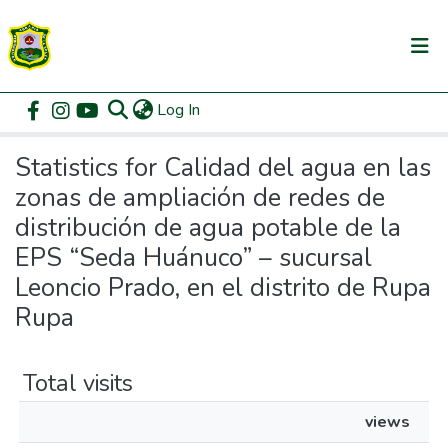
(current)
Log In
Communities & Collections
Home
Statistics
All of DSpace
Statistics for Calidad del agua en las
zonas de ampliación de redes de
distribución de agua potable de la
EPS “Seda Huánuco” – sucursal
Leoncio Prado, en el distrito de Rupa
Rupa
Total visits
views