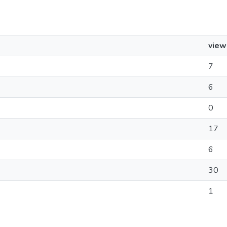
view
7
6
0
17
6
30
1