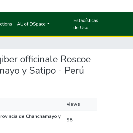
Estadísticas
ctions
All of DSpace
de Uso
giber officinale Roscoe
mayo y Satipo - Perú
views
 provincia de Chanchamayo y
98