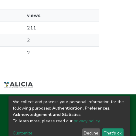
views
211
2
2
We collect and process your personal information for the
Ciudad Universitaria
following purposes:
Authentication, Preferences,
Carretera Central km. 1.21 Tingo María, Huánuco
Acknowledgement and Statistics
.
Datos del contacto
To learn more, please read our
privacy policy
.
(44)209020
repositorio@unas.edu.pe
Customize
Decline
That's ok