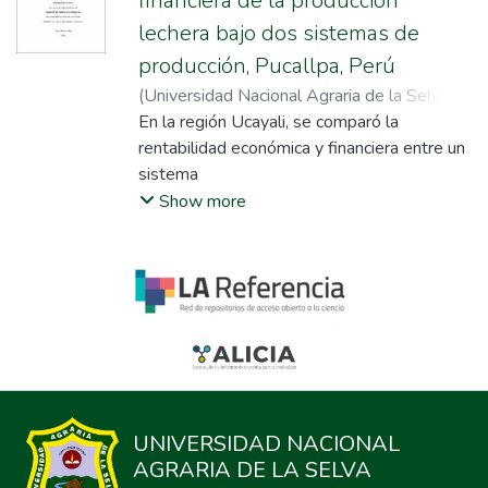
financiera de la producción
lechera bajo dos sistemas de
producción, Pucallpa, Perú
(
Universidad Nacional Agraria de la Selva
,
2020
En la región Ucayali, se comparó la
)
Ramírez Flores, Noé
;
Morales y
Chocano, Luís Abanto
rentabilidad económica y financiera entre un
sistema
de producción tradicional (ST), compuesto
Show more
solo por Brachiaria humidicola (pasto) y el
sistema de producción silvopastoril (SSP),
compuesto por Brachiaria humidicola (pasto)
+
Erytrins berteroana (arbusto como fuente
de proteína) + Simarouba amara (madera
corto
plazo) + Dipterix odorata (madera largo
plazo), en ambos se incluyó 8 vacas
UNIVERSIDAD NACIONAL
mestizas (3/8
AGRARIA DE LA SELVA