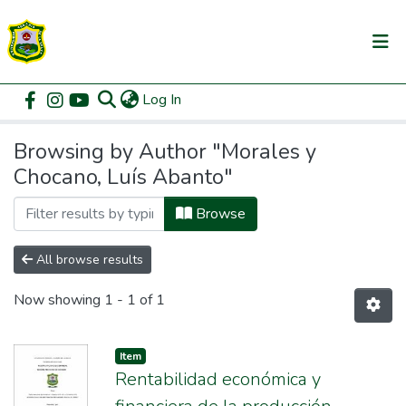
(current)
Log In
Communities & Collections
Home
Browse by Author
All of DSpace
Browsing by Author "Morales y
Chocano, Luís Abanto"
Browse
All browse results
Now showing
1 - 1 of 1
Item
Rentabilidad económica y