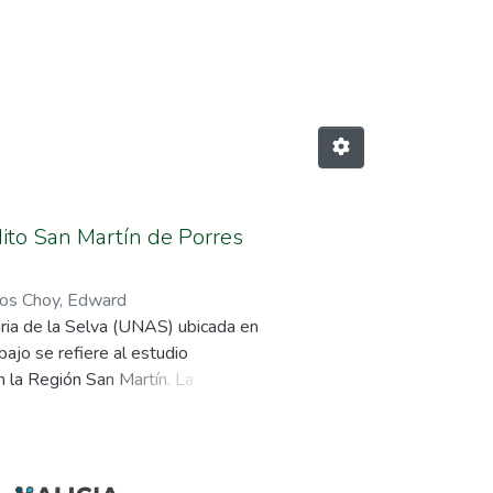
ciones"
dito San Martín de Porres
los Choy, Edward
aria de la Selva (UNAS) ubicada en
ajo se refiere al estudio
n la Región San Martín. La
on Los Principales Factores Del
De Porres En La Región San
ómicos y financieros entre los años
 utilidades en el periodo 2002-