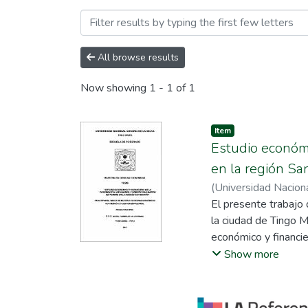
Browsing Maestría en Gest
All browse results
Now showing
1 - 1 of 1
Item
Estudio económi
en la región Sa
(
Universidad Naciona
El presente trabajo 
la ciudad de Tingo M
económico y financie
hipótesis probada: 
Show more
Crecimiento Económi
Martín", mientras qu
2010-2011 y la repe