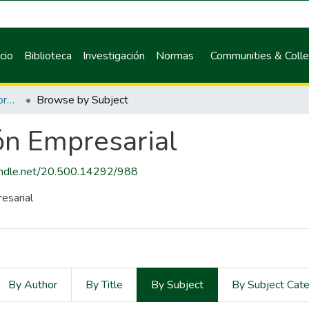
icio
Biblioteca
Investigación
Normas
Communities & Colle
Maestría en Gestión Empresarial
Browse by Subject
ón Empresarial
handle.net/20.500.14292/988
esarial
By Author
By Title
By Subject
By Subject Cat