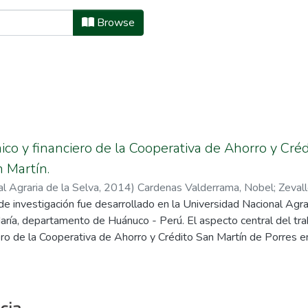
ión Empresarial by Subject "Coloca
Browse
co y financiero de la Cooperativa de Ahorro y Cré
n Martín.
l Agraria de la Selva
,
2014
)
Cardenas Valderrama, Nobel
;
Zeval
de investigación fue desarrollado en la Universidad Nacional Agr
aría, departamento de Huánuco - Perú. El aspecto central del trab
ro de la Cooperativa de Ahorro y Crédito San Martín de Porres e
"El Incremento De Las Aportaciones, Depósitos Y Colocaciones S
co Y Financiero De La Cooperativa De Ahorro Y Crédito Martín 
e los objetivos específicos se centran en analizar los ratios econ
rcusión de las variables independientes sobre los remanentes o