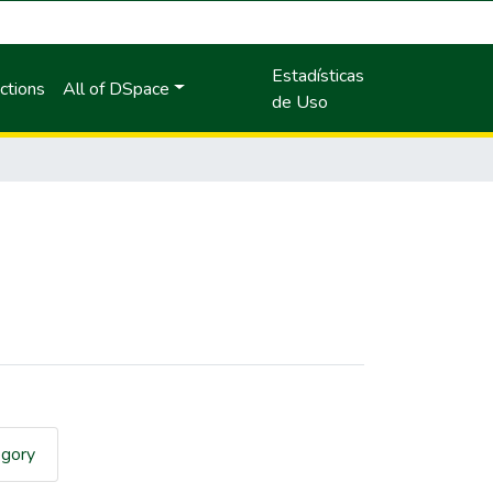
Estadísticas
ctions
All of DSpace
de Uso
egory