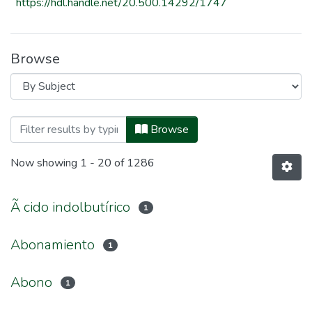
https://hdl.handle.net/20.500.14292/1747
Browse
Browsing Facultad de Agronomía by Sub
Browse
Now showing
1 - 20 of 1286
Ã cido indolbutírico
1
Abonamiento
1
Abono
1