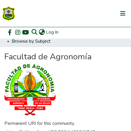
(current)
Log In
Communities & Collections
Home
Pregrado
Facultad de Agronomía
Browse by Subject
All of DSpace
Facultad de Agronomía
Permanent URI for this community