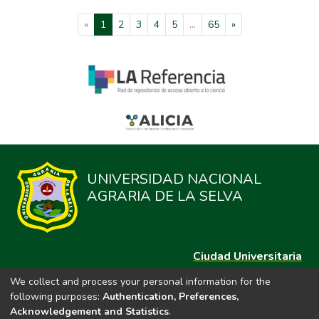
(current)
«
1
2
3
4
5
...
65
»
UNIVERSIDAD NACIONAL
AGRARIA DE LA SELVA
Ciudad Universitaria
Carretera Central km. 1.21 Tingo María, Huánuco
We collect and process your personal information for the
Datos del contacto
following purposes:
Authentication, Preferences,
(44)209020
Acknowledgement and Statistics
.