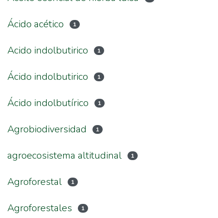
Ácido acético
1
Acido indolbutirico
1
Ácido indolbutirico
1
Ácido indolbutírico
1
Agrobiodiversidad
1
agroecosistema altitudinal
1
Agroforestal
1
Agroforestales
1