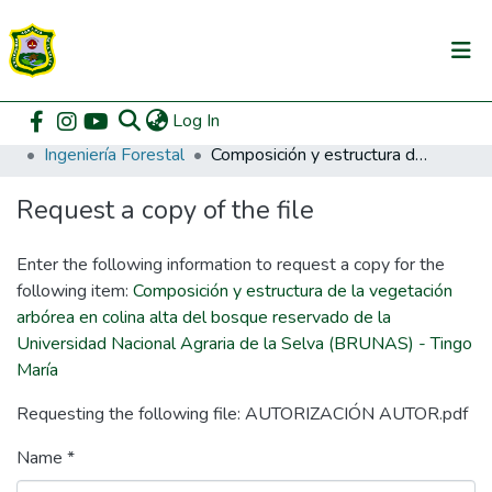
(current)
Log In
Communities & Collections
Home
Pregrado
Facultad de Recursos Naturales Renovables
Ingeniería Forestal
Composición y estructura de la vegetación arbórea en colina alta del bosque reservado de la Universidad Nacional Agraria de la Selva (BRUNAS) - Tingo María
All of DSpace
Request a copy of the file
DSpace Statistics
Enter the following information to request a copy for the
following item:
Composición y estructura de la vegetación
arbórea en colina alta del bosque reservado de la
Universidad Nacional Agraria de la Selva (BRUNAS) - Tingo
María
Requesting the following file: AUTORIZACIÓN AUTOR.pdf
Name *