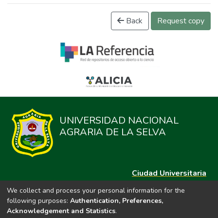
Back
Request copy
UNIVERSIDAD NACIONAL
AGRARIA DE LA SELVA
Ciudad Universitaria
Carretera Central km. 1.21 Tingo María, Huánuco
We collect and process your personal information for the
Datos del contacto
following purposes:
Authentication, Preferences,
(44)209020
Acknowledgement and Statistics
.