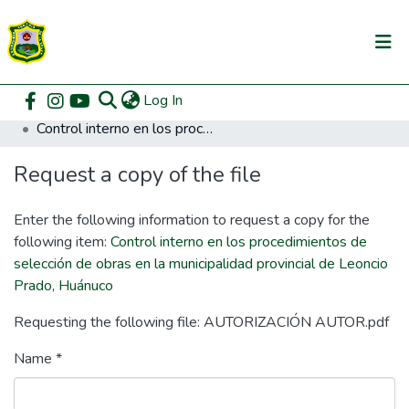
(current)
Log In
Communities & Collections
Home
Posgrado
Maestría en Gestión Pública
Control interno en los procedimientos de selección de obras en la municipalidad provincial de Leoncio Prado, Huánuco
All of DSpace
Request a copy of the file
DSpace Statistics
Enter the following information to request a copy for the
following item:
Control interno en los procedimientos de
selección de obras en la municipalidad provincial de Leoncio
Prado, Huánuco
Requesting the following file: AUTORIZACIÓN AUTOR.pdf
Name *