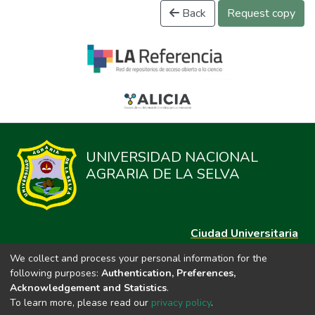
Back
Request copy
UNIVERSIDAD NACIONAL
AGRARIA DE LA SELVA
Ciudad Universitaria
Carretera Central km. 1.21 Tingo María, Huánuco
We collect and process your personal information for the
Datos del contacto
following purposes:
Authentication, Preferences,
(44)209020
Acknowledgement and Statistics
.
repositorio@unas.edu.pe
To learn more, please read our
privacy policy
.
https://portalweb.unas.edu.pe/