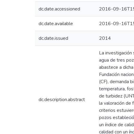
dc.date.accessioned
2016-09-16T15
dc.date.available
2016-09-16T15
dc.date.issued
2014
La investigación
agua de tres poz
abastece a dicha
Fundación nacion
(CF), demanda bi
temperatura, fos
de turbidez (UNT
dc.description.abstract
la valoración de 
criterios estuvi
pozos estableció
un índice de cal
calidad con un í