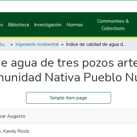
Communities &
io
Biblioteca
Investigación
Normas
Collections
Facultad de Recursos Naturales Renovables
Ingeniería Ambiental
Índice de calidad de agua de tres pozos artesianos que abastecen a la comunidad Nativa Pueblo Nuevo, Ucayali.
de agua de tres pozos ar
munidad Nativa Pueblo Nu
Simple item page
sar Augusto
o, Kandy Rocío