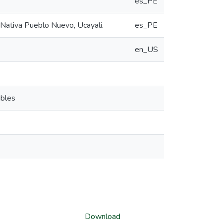
es_PE
 Nativa Pueblo Nuevo, Ucayali.
es_PE
en_US
ables
Download