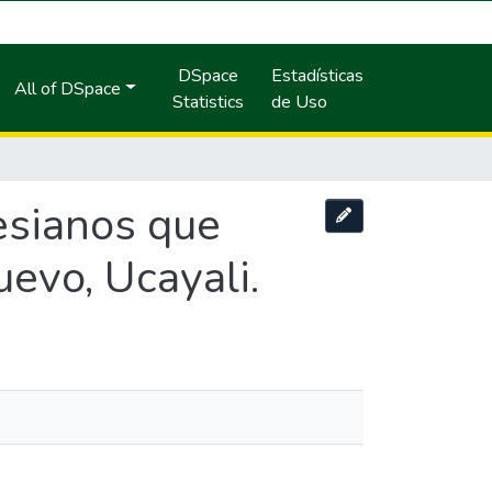
DSpace
Estadísticas
All of DSpace
Statistics
de Uso
tesianos que
evo, Ucayali.