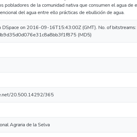
os pobladores de la comunidad nativa que consumen el agua de es
ncional del agua entre ello prácticas de ebullición de agua.
in DSpace on 2016-09-16T15:43:00Z (GMT). No. of bitstreams
cdb9d35d0d076e31c8a8bb3f1f875 (MD5)
dle.net/20.500.14292/365
onal Agraria de la Selva