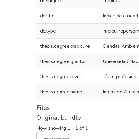
dc.subject
Turbidez
dc.title
Índice de calida
dc.type
info:eu-repo/sem
thesis.degree.discipline
Ciencias Ambien
thesis.degree.grantor
Universidad Naci
thesis.degree.level
Título profesiona
thesis.degree.name
Ingeniero Ambie
Files
Original bundle
Now showing
1 - 1 of 1