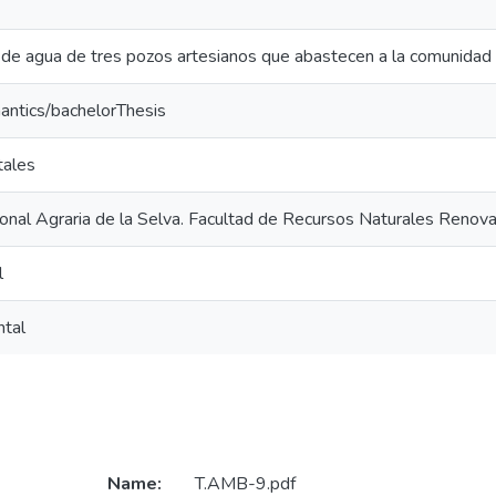
d de agua de tres pozos artesianos que abastecen a la comunidad
antics/bachelorThesis
tales
onal Agraria de la Selva. Facultad de Recursos Naturales Renov
l
ntal
Name:
T.AMB-9.pdf