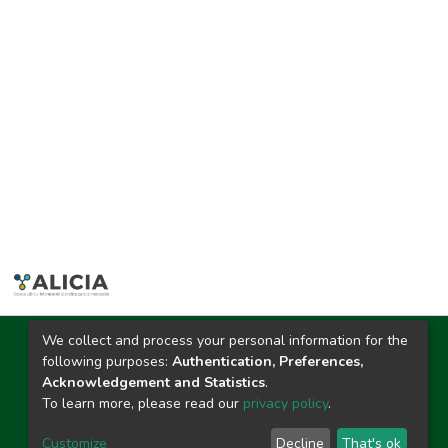
We collect and process your personal information for the
Ciudad Universitaria
following purposes:
Authentication, Preferences,
Carretera Central km. 1.21 Tingo María, Huánuco
Acknowledgement and Statistics
.
Datos del contacto
To learn more, please read our
privacy policy
.
(44)209020
repositorio@unas.edu.pe
Customize
Decline
That's ok