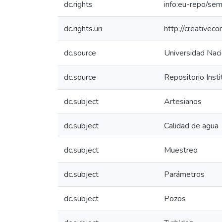
dc.rights
info:eu-repo/se
dc.rights.uri
http://creativec
dc.source
Universidad Naci
dc.source
Repositorio Inst
dc.subject
Artesianos
dc.subject
Calidad de agua
dc.subject
Muestreo
dc.subject
Parámetros
dc.subject
Pozos