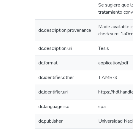
Se sugiere que l
tratamiento conve
Made available 
dc.description.provenance
checksum: 1a0
dc.description.uri
Tesis
dc.format
application/pdf
dc.identifier.other
T.AMB-9
dc.identifier.uri
https://hdl.han
dc.language.iso
spa
dc.publisher
Universidad Naci